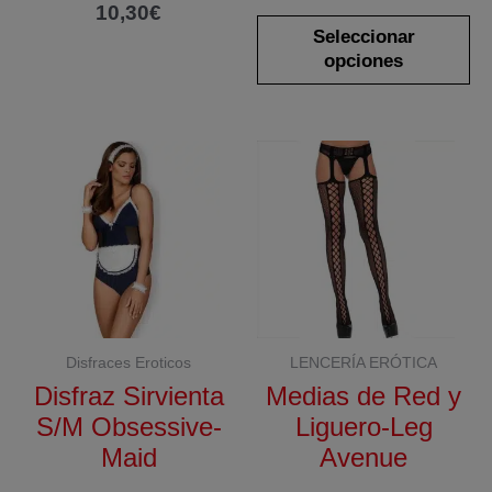
10,30
€
Es
Seleccionar
pr
opciones
ti
mú
va
La
op
se
pu
ele
en
la
Disfraces Eroticos
LENCERÍA ERÓTICA
pá
Disfraz Sirvienta
Medias de Red y
de
S/M Obsessive-
Liguero-Leg
pr
Maid
Avenue