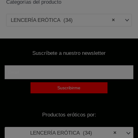
Categorías del producto
c
a
LENCERÍA ERÓTICA (34)
×
r
p
o
Suscríbete a nuestro newsletter
r
:
Productos eróticos por:
LENCERÍA ERÓTICA (34)
×