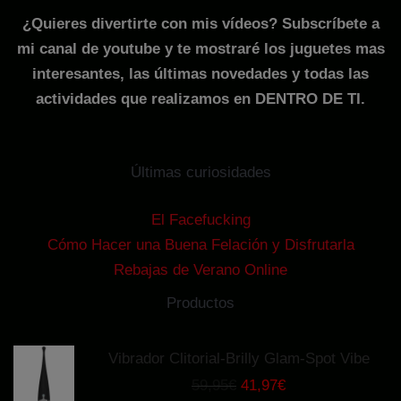
¿Quieres divertirte con mis vídeos? Subscríbete a
mi canal de youtube y te mostraré los juguetes mas
interesantes, las últimas novedades y todas las
actividades que realizamos en DENTRO DE TI.
Últimas curiosidades
El Facefucking
Cómo Hacer una Buena Felación y Disfrutarla
Rebajas de Verano Online
Productos
Vibrador Clitorial-Brilly Glam-Spot Vibe
El
El
59,95
€
41,97
€