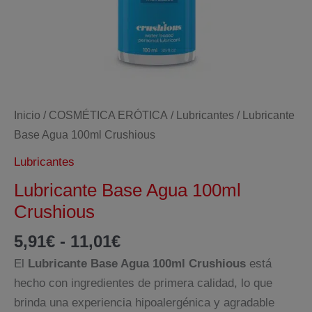
Inicio
/
COSMÉTICA ERÓTICA
/
Lubricantes
/ Lubricante
Base Agua 100ml Crushious
Lubricantes
Lubricante Base Agua 100ml
Crushious
Rango
5,91
€
-
11,01
€
de
El
Lubricante Base Agua 100ml Crushious
está
precios:
hecho con ingredientes de primera calidad, lo que
desde
brinda una experiencia hipoalergénica y agradable