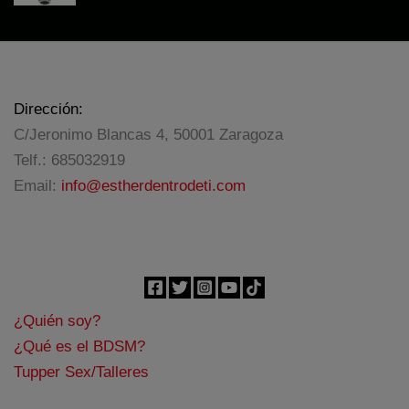
precio
precio
original
actual
era:
es:
59,95€.
41,97€.
Dirección:
C/Jeronimo Blancas 4, 50001 Zaragoza
Telf.: 685032919
Email:
info@estherdentrodeti.com
¿Quién soy?
¿Qué es el BDSM?
Tupper Sex/Talleres