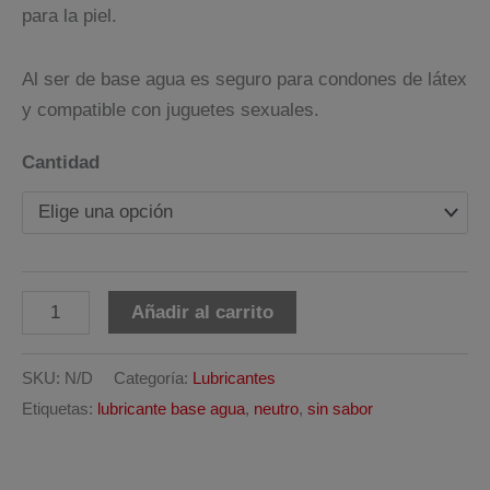
5,91€
para la piel.
hasta
11,01€
Al ser de base agua es seguro para condones de látex
y compatible con juguetes sexuales.
Cantidad
Lubricante
Alternative:
Añadir al carrito
Base
Agua
SKU:
N/D
Categoría:
Lubricantes
100ml
Etiquetas:
lubricante base agua
,
neutro
,
sin sabor
Crushious
cantidad