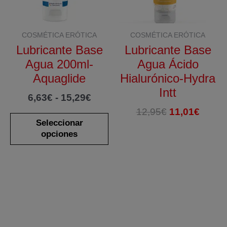
COSMÉTICA ERÓTICA
COSMÉTICA ERÓTICA
Lubricante Base
Lubricante Base
Agua 200ml-
Agua Ácido
Aquaglide
Hialurónico-Hydra
Intt
Rango
6,63
€
-
15,29
€
de
El
El
12,95
€
11,01
€
Este
precios:
precio
preci
Seleccionar
producto
desde
opciones
original
actua
tiene
6,63€
era:
es:
hasta
múltiples
12,95€.
11,01€
15,29€
variantes.
Las
opciones
se