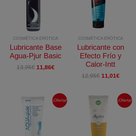
COSMÉTICA ERÓTICA
COSMÉTICA ERÓTICA
Lubricante Base
Lubricante con
Agua-Pjur Basic
Efecto Frío y
Calor-Intt
El
El
13,95
€
11,86
€
precio
precio
El
El
12,95
€
11,01
€
original
actual
precio
preci
era:
es:
original
actua
13,95€.
11,86€.
era:
es:
¡Oferta!
¡Oferta!
12,95€.
11,01€