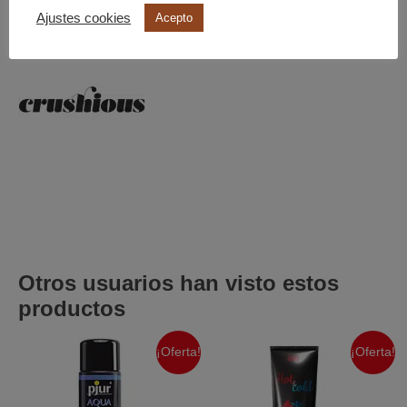
Ajustes cookies
Acepto
Otros usuarios han visto estos
productos
¡Oferta!
¡Oferta!