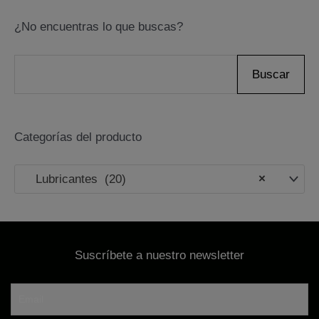
pueden
elegir
¿No encuentras lo que buscas?
en
la
B
Buscar
página
u
de
s
producto
Categorías del producto
c
a
Lubricantes (20)
×
r
p
o
Suscríbete a nuestro newsletter
r
: