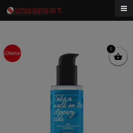
0
¡Oferta!