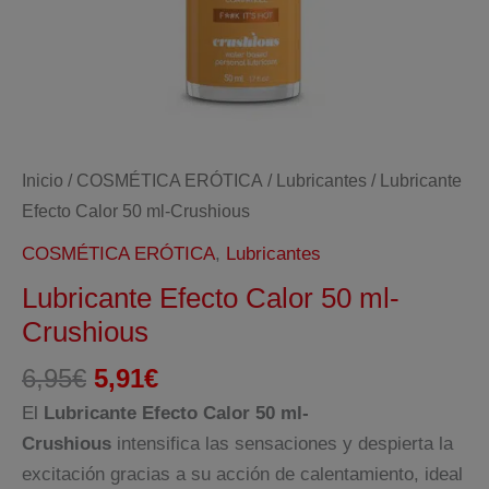
Inicio
/
COSMÉTICA ERÓTICA
/
Lubricantes
/ Lubricante
Efecto Calor 50 ml-Crushious
COSMÉTICA ERÓTICA
,
Lubricantes
Lubricante Efecto Calor 50 ml-
Crushious
El
El
6,95
€
5,91
€
precio
precio
El
Lubricante Efecto Calor 50 ml-
original
actual
Crushious
intensifica las sensaciones y despierta la
era:
es:
excitación gracias a su acción de calentamiento, ideal