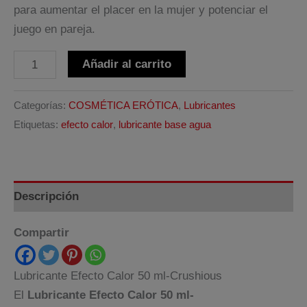
6,95€.
5,91€.
para aumentar el placer en la mujer y potenciar el
juego en pareja.
Lubricante
Alternative:
Añadir al carrito
Efecto
Calor
Categorías:
COSMÉTICA ERÓTICA
,
Lubricantes
50
Etiquetas:
efecto calor
,
lubricante base agua
ml-
Crushious
cantidad
Descripción
Compartir
Lubricante Efecto Calor 50 ml-Crushious
El
Lubricante Efecto Calor 50 ml-