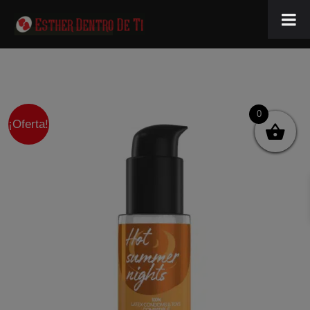
0
¡Oferta!