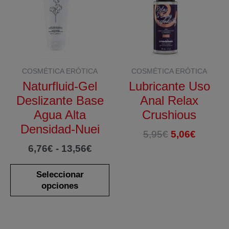
COSMÉTICA ERÓTICA
COSMÉTICA ERÓTICA
Naturfluid-Gel
Lubricante Uso
Deslizante Base
Anal Relax
Agua Alta
Crushious
Densidad-Nuei
El
El
5,95
€
5,06
€
precio
precio
Rango
6,76
€
-
13,56
€
original
actual
de
Este
era:
es:
precios:
Seleccionar
producto
5,95€.
5,06€.
desde
opciones
tiene
6,76€
hasta
múltiples
13,56€
variantes.