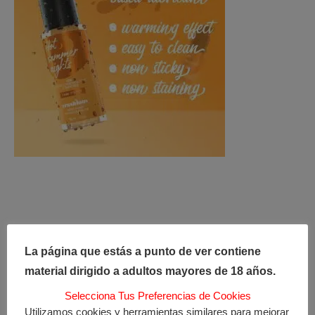
Otros usuarios han visto estos
La página que estás a punto de ver contiene
productos
material dirigido a adultos mayores de 18 años.
Selecciona Tus Preferencias de Cookies
¡Oferta!
¡Oferta!
Utilizamos cookies y herramientas similares para mejorar