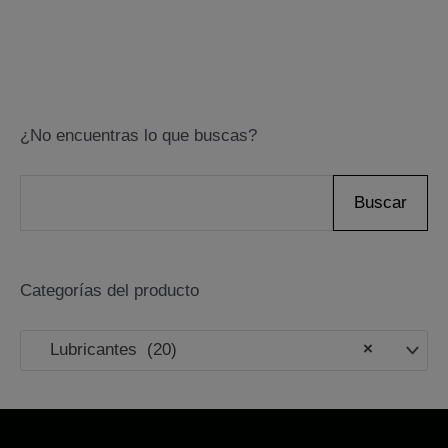
Las
opciones
se
pueden
elegir
¿No encuentras lo que buscas?
en
la
B
Buscar
página
u
de
s
producto
Categorías del producto
c
a
Lubricantes (20)
×
r
p
o