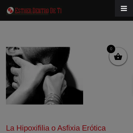
0
La Hipoxifilia o Asfixia Erótica