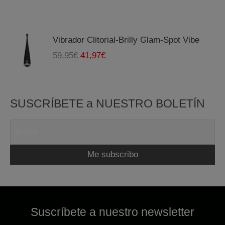
Vibrador Clitorial-Brilly Glam-Spot Vibe
E
E
59,95
€
41,97
€
l
l
p
p
r
r
SUSCRÍBETE a NUESTRO BOLETÍN
e
e
c
c
i
i
o
o
o
a
r
c
i
t
g
u
i
a
Suscríbete a nuestro newsletter
n
l