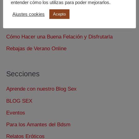
entender cómo los utilizas para poder mejorarlos.
Entradas recientes
Ajustes cookies
Acepto
El Facefucking
Cómo Hacer una Buena Felación y Disfrutarla
Rebajas de Verano Online
Secciones
Aprende con nuestro Blog Sex
BLOG SEX
Eventos
Para los Amantes del Bdsm
Relatos Eróticos