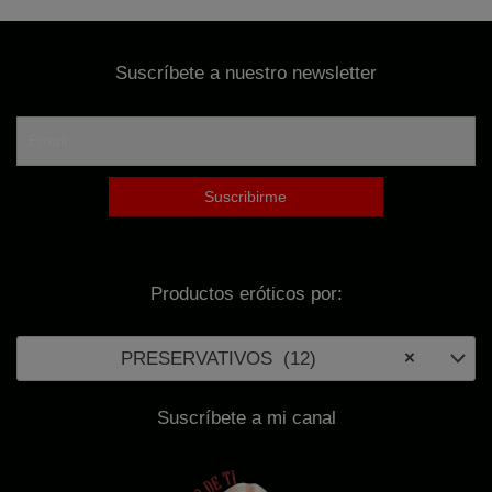
p
o
Suscríbete a nuestro newsletter
r
:
Productos eróticos por:
PRESERVATIVOS (12)
×
Suscríbete a mi canal