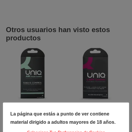
Otros usuarios han visto estos
productos
PRESERVATIVOS
PRESERVATIVOS
La página que estás a punto de ver contiene
Condom
Condom
material dirigido a adultos mayores de 18 años.
Femenino-Uniq
Femenino con
Ligas-Uniq