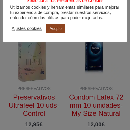
Selecciona Tus Preferencias de Cookies
9,95
€
Utilizamos cookies y herramientas similares para mejorar
12,95
€
tu experiencia de compra, prestar nuestros servicios,
entender cómo los utilizas para poder mejorarlos.
Ajustes cookies
Acepto
PRESERVATIVOS
PRESERVATIVOS
Preservativos
Condom Latex 72
Ultrafeel 10 uds-
mm 10 unidades-
Control
My Size Natural
12,95
€
12,00
€