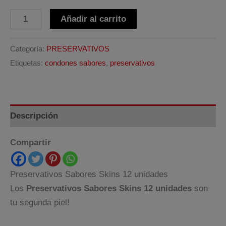
Preservativos
Alternative:
Añadir al carrito
Sabores-
Skins
Categoría:
PRESERVATIVOS
12
Etiquetas:
condones sabores
,
preservativos
unidades
cantidad
Descripción
Compartir
Preservativos Sabores Skins 12 unidades
Los
Preservativos Sabores Skins 12 unidades
son
tu segunda piel!