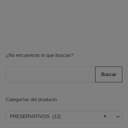
¿No encuentras lo que buscas?
B
Buscar
u
s
Categorías del producto
c
a
PRESERVATIVOS (12)
×
r