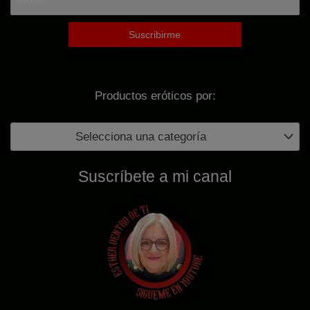
l
s
e
:
r
4
a
1
:
,
5
9
Productos eróticos por:
9
7
,
€
Selecciona una categoría
9
.
5
Suscríbete a mi canal
€
.