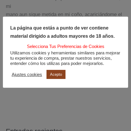
mi
mano aun sigue metida en mi coño, acariciándome el
clítoris despacio, con suavidad.
La página que estás a punto de ver contiene
Ahora, soy solo una mera espectadora de mis
material dirigido a adultos mayores de 18 años.
fantasías aun latentes.
Selecciona Tus Preferencias de Cookies
Utilizamos cookies y herramientas similares para mejorar
Hija de Lilith
tu experiencia de compra, prestar nuestros servicios,
entender cómo los utilizas para poder mejorarlos.
Ajustes cookies
Acepto
←
Entrada anterior
Entrada siguiente
→