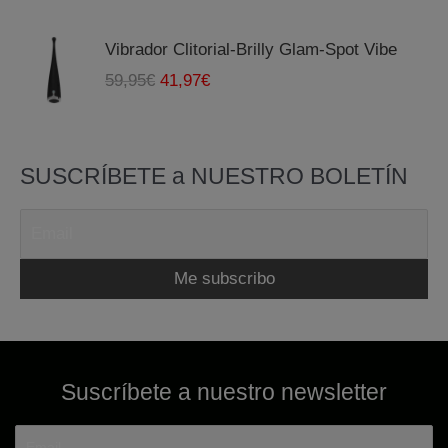
Vibrador Clitorial-Brilly Glam-Spot Vibe
E
E
59,95
€
41,97
€
l
l
p
p
r
r
SUSCRÍBETE a NUESTRO BOLETÍN
e
e
c
c
i
i
o
o
o
a
r
c
i
t
g
u
i
a
Suscríbete a nuestro newsletter
n
l
a
e