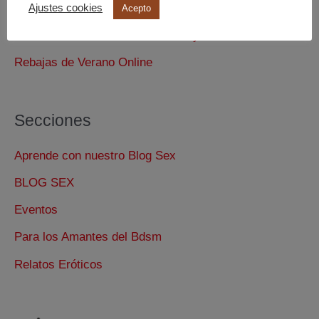
El Facefucking
Ajustes cookies
Acepto
Cómo Hacer una Buena Felación y Disfrutarla
Rebajas de Verano Online
Secciones
Aprende con nuestro Blog Sex
BLOG SEX
Eventos
Para los Amantes del Bdsm
Relatos Eróticos