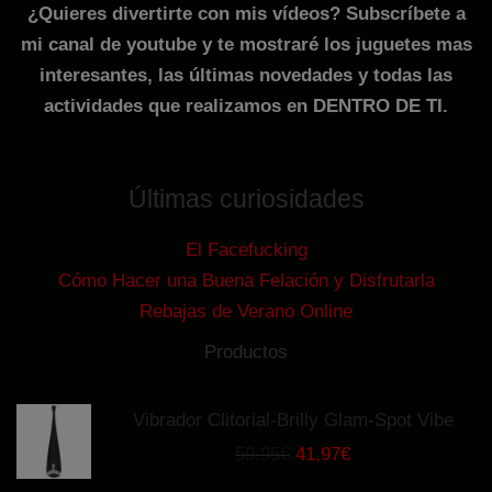
¿Quieres divertirte con mis vídeos? Subscríbete a
mi canal de youtube y te mostraré los juguetes mas
interesantes, las últimas novedades y todas las
actividades que realizamos en DENTRO DE TI.
Últimas curiosidades
El Facefucking
Cómo Hacer una Buena Felación y Disfrutarla
Rebajas de Verano Online
Productos
Vibrador Clitorial-Brilly Glam-Spot Vibe
El
El
59,95
€
41,97
€
precio
precio