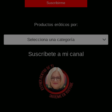
r
4
a
1
:
,
5
9
Productos eróticos por:
9
7
,
€
Selecciona una categoría
9
.
5
Suscríbete a mi canal
€
.