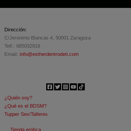
original
actual
era:
es:
59,95€.
41,97€.
Dirección:
C/Jeronimo Blancas 4, 50001 Zaragoza
Telf.: 685032919
Email:
info@estherdentrodeti.com
¿Quién soy?
¿Qué es el BDSM?
Tupper Sex/Talleres
Tienda erótica