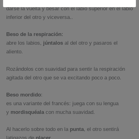
darse la vuelta y besar con el labio superior en el labio
inferior del otro y viceversa..
Beso de la respiración:
abre los labios,
júntalos
al del otro y pasaros el
aliento.
Rozándolos con suavidad para sentir la respiración
agitada del otro que se va excitando poco a poco.
Beso mordido
:
es una variante del francés: juega con su lengua
y
mordisquéala
con mucha suavidad.
Al hacerlo sobre todo en la
punta
, el otro sentirá
latigazos de
placer
.