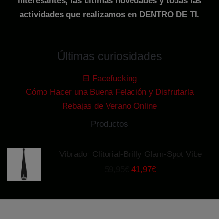
interesantes, las últimas novedades y todas las
actividades que realizamos en DENTRO DE TI.
Últimas curiosidades
El Facefucking
Cómo Hacer una Buena Felación y Disfrutarla
Rebajas de Verano Online
Productos
Vibrador Clitorial-Brilly Glam-Spot Vibe
El
El
59,95
€
41,97
€
precio
precio
original
actual
era:
es:
59,95€.
41,97€.