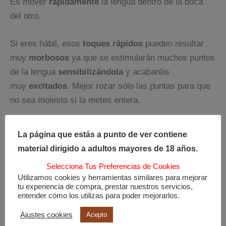
Es mover
rápidamente
la lengua dentro de la boca
del otro.
Si eres hábil, esos
toques rápidos
pueden resultar
muy
morbosos
ya que se estimularán muchos puntos
de la lengua
sensibilizándola
y acabaréis
muy
excitados
. Mejor rozar sólo las puntas para que
no sea molesto si la metes entera.
Beso Spiderman
:
La página que estás a punto de ver contiene
un beso inspirado en la escena de la película
material dirigido a adultos mayores de 18 años.
de
Spiderman
(2002).
Selecciona Tus Preferencias de Cookies
Utilizamos cookies y herramientas similares para mejorar
Cuando él está colgado boca abajo en la red y ella lo
tu experiencia de compra, prestar nuestros servicios,
entender cómo los utilizas para poder mejorarlos.
besa al revés.
Ajustes cookies
Acepto
Es mucho más
sencillo
que todo eso, basta con