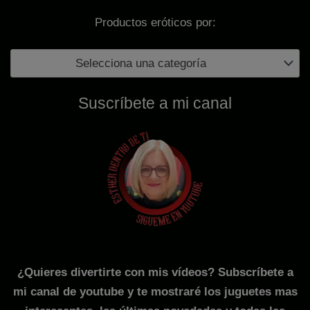
:
,
5
9
Productos eróticos por:
9
7
,
€
Selecciona una categoría
9
.
5
Suscríbete a mi canal
€
.
¿Quieres divertirte con mis vídeos? Subscríbete a
mi canal de youtube y te mostraré los juguetes mas